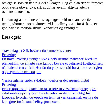
bevegelse som en naturlig del av dagen. Lag en plan der du fordeler
oppgavene utover uka, slik at du får jevnlig aktivitet uten å
overanstrenge deg.
Du kan også kombinere hus- og hagearbeid med andre lette
treningsformer – som gåturer, sykling eller yoga – for å skape en
god balanse mellom styrke, kondisjon og smidighet.
Læs også:
Travle dager? Slik bevarer du sunne kostvaner
Ernæring
En travel hverdag trenger ikke å bety usunne matvaner. Med litt
planlegging og smarte valg kan du bevare et balansert kosthold, selv
når kalenderen er full. Her får du praktiske råd for å holde energien
oppe gjennom hele dagen.
Væskebalanse under sykdom – derfor er det spesielt viktig
Ernæring
Feber, oppkast og diaré kan raskt føre til væskemangel og gjøre
sykdomsforløpet tyngre. Lær hvorfor væske er så viktig for
kroppen, hvordan du oppdager tegn på væskemangel, og hva du
kan gjøre for å støtte helingsprosessen.