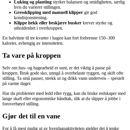
Luking og planting
styrker balansen og smidigheten, særlig
hvis du varierer stillingen.
Gressklipping med manuell klipper
gir god
kondisjonstrening.
Klippe hekk eller beskjære busker
krever styrke og
utholdenhet i overkroppen.
En halvtime til tre kvarter i hagen kan fort forbrenne 150–300
kalorier, avhengig av intensiteten.
Ta vare på kroppen
Selv om hus- og hagearbeid er sunt, er det viktig å passe på
kroppen. Bruk gode sko, unngå å overbelaste ryggen, og skift ofte
stilling. Ta små pauser, strekk ut og drikk vann underveis – spesielt
på varme dager.
Har du problemer med ledd eller rygg, kan du bruke redskaper med
lange skaft eller ergonomiske håndtak, slik at du slipper å jobbe i
foroverbøyd stilling.
Gjør det til en vane
For å få mest mulig ut av hverdagsaktiviteten gjelder det å tenke