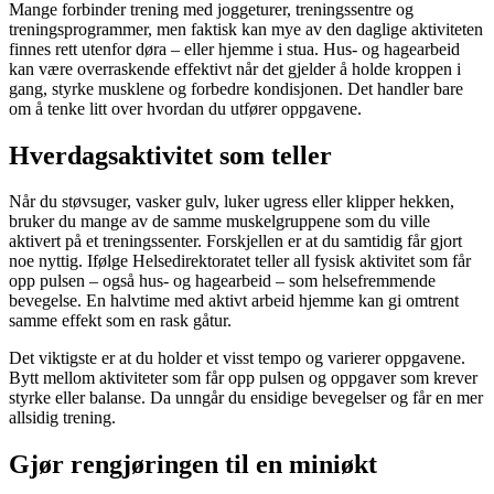
Mange forbinder trening med joggeturer, treningssentre og
treningsprogrammer, men faktisk kan mye av den daglige aktiviteten
finnes rett utenfor døra – eller hjemme i stua. Hus- og hagearbeid
kan være overraskende effektivt når det gjelder å holde kroppen i
gang, styrke musklene og forbedre kondisjonen. Det handler bare
om å tenke litt over hvordan du utfører oppgavene.
Hverdagsaktivitet som teller
Når du støvsuger, vasker gulv, luker ugress eller klipper hekken,
bruker du mange av de samme muskelgruppene som du ville
aktivert på et treningssenter. Forskjellen er at du samtidig får gjort
noe nyttig. Ifølge Helsedirektoratet teller all fysisk aktivitet som får
opp pulsen – også hus- og hagearbeid – som helsefremmende
bevegelse. En halvtime med aktivt arbeid hjemme kan gi omtrent
samme effekt som en rask gåtur.
Det viktigste er at du holder et visst tempo og varierer oppgavene.
Bytt mellom aktiviteter som får opp pulsen og oppgaver som krever
styrke eller balanse. Da unngår du ensidige bevegelser og får en mer
allsidig trening.
Gjør rengjøringen til en miniøkt