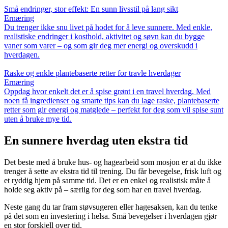
Små endringer, stor effekt: En sunn livsstil på lang sikt
Ernæring
Du trenger ikke snu livet på hodet for å leve sunnere. Med enkle,
realistiske endringer i kosthold, aktivitet og søvn kan du bygge
vaner som varer – og som gir deg mer energi og overskudd i
hverdagen.
Raske og enkle plantebaserte retter for travle hverdager
Ernæring
Oppdag hvor enkelt det er å spise grønt i en travel hverdag. Med
noen få ingredienser og smarte tips kan du lage raske, plantebaserte
retter som gir energi og matglede – perfekt for deg som vil spise sunt
uten å bruke mye tid.
En sunnere hverdag uten ekstra tid
Det beste med å bruke hus- og hagearbeid som mosjon er at du ikke
trenger å sette av ekstra tid til trening. Du får bevegelse, frisk luft og
et ryddig hjem på samme tid. Det er en enkel og realistisk måte å
holde seg aktiv på – særlig for deg som har en travel hverdag.
Neste gang du tar fram støvsugeren eller hagesaksen, kan du tenke
på det som en investering i helsa. Små bevegelser i hverdagen gjør
en stor forskjell over tid.