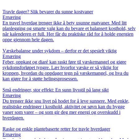
Travle dager? Slik bevarer du sunne kostvaner
Ernæring
En travel hverdag trenger ikke å bety usunne matvaner. Med litt
planlegging og smarte valg kan du bevare et balansert kosthold, selv
når kalenderen er full. Her får du praktiske råd for å holde energien
oppe gjennom hele dagen.
Væskebalanse under sykdom – derfor er det spesielt viktig
Ernæring
Feber, oppkast og diaré kan raskt føre til væskemangel og gjøre
sykdomsforløpet tyngre. Lær hvorfor væske er så viktig for
kroppen, hvordan du oppdager tegn på væskemangel, og hva du
kan gjøre for å støtte helingsprosessen.
Små endringer, stor effekt: En sunn livsstil på lang sikt
Ernæring
Du trenger ikke snu livet på hodet for å leve sunnere. Med enkle,
realistiske endringer i kosthold, aktivitet og søvn kan du bygge
vaner som varer – og som gir deg mer energi og overskudd i
hverdagen.
Raske og enkle plantebaserte retter for travle hverdager
Ernæring