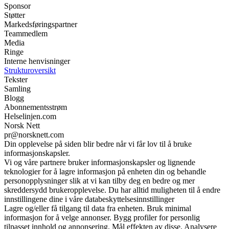
Sponsor
Støtter
Markedsføringspartner
Teammedlem
Media
Ringe
Interne henvisninger
Strukturoversikt
Tekster
Samling
Blogg
Abonnementsstrøm
Helselinjen.com
Norsk Nett
pr@norsknett.com
Din opplevelse på siden blir bedre når vi får lov til å bruke
informasjonskapsler.
Vi og våre partnere bruker informasjonskapsler og lignende
teknologier for å lagre informasjon på enheten din og behandle
personopplysninger slik at vi kan tilby deg en bedre og mer
skreddersydd brukeropplevelse. Du har alltid muligheten til å endre
innstillingene dine i våre databeskyttelsesinnstillinger
Lagre og/eller få tilgang til data fra enheten. Bruk minimal
informasjon for å velge annonser. Bygg profiler for personlig
tilpasset innhold og annonsering. Mål effekten av disse. Analysere