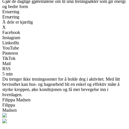
Gjør de daglige gjøremålene om til små treningsøkter som gir energi
og bedre form
Ernæring
Ernæring
Å dele er kjærlig
X
Facebook
Instagram
LinkedIn
YouTube
Pinterest
TikTok
Mail
RSS
5 min
Du trenger ikke treningssenter for å holde deg i aktivitet. Med litt
bevissthet kan hus- og hagearbeid bli en enkel og effektiv måte å
styrke kroppen, øke kondisjonen og få mer bevegelse inn i
hverdagen.
Filippa Madsen
Filippa
Madsen