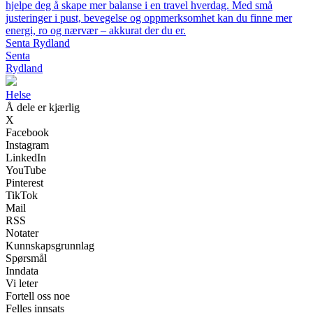
hjelpe deg å skape mer balanse i en travel hverdag. Med små
justeringer i pust, bevegelse og oppmerksomhet kan du finne mer
energi, ro og nærvær – akkurat der du er.
Senta Rydland
Senta
Rydland
Helse
Å dele er kjærlig
X
Facebook
Instagram
LinkedIn
YouTube
Pinterest
TikTok
Mail
RSS
Notater
Kunnskapsgrunnlag
Spørsmål
Inndata
Vi leter
Fortell oss noe
Felles innsats