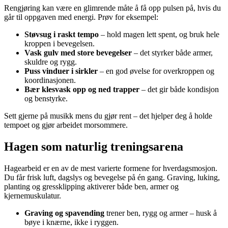
Rengjøring kan være en glimrende måte å få opp pulsen på, hvis du
går til oppgaven med energi. Prøv for eksempel:
Støvsug i raskt tempo
– hold magen lett spent, og bruk hele
kroppen i bevegelsen.
Vask gulv med store bevegelser
– det styrker både armer,
skuldre og rygg.
Puss vinduer i sirkler
– en god øvelse for overkroppen og
koordinasjonen.
Bær klesvask opp og ned trapper
– det gir både kondisjon
og benstyrke.
Sett gjerne på musikk mens du gjør rent – det hjelper deg å holde
tempoet og gjør arbeidet morsommere.
Hagen som naturlig treningsarena
Hagearbeid er en av de mest varierte formene for hverdagsmosjon.
Du får frisk luft, dagslys og bevegelse på én gang. Graving, luking,
planting og gressklipping aktiverer både ben, armer og
kjernemuskulatur.
Graving og spavending
trener ben, rygg og armer – husk å
bøye i knærne, ikke i ryggen.