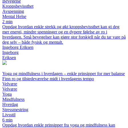
Bevegelse
Kroppsbevissthet
Avspenning
Mental Helse
2 min
Oppdag hvordan enkle strekk og økt kroppsbevissthet kan gi deg
mer energi, mindre spenninger og en dypere følelse av ro i
hverdagen. Små bevegelser kan gjøre stor forskjell når du tar vare på
deg selv – både fysisk og mentalt.
Ingeborg Eriksen
Ingeborg
Eriksen
Yoga og mindfulness i hverdagen – enkle prinsipper for mer balanse
Finn ro og tilstedeværelse midt i hverdagens tempo
Velvære
Velvære
Yoga
Mindfulness
Hverdag
Stressmestring
Livsstil
6 min
Oppdag hvordan enkle prinsipper fra yoga og mindfulness kan