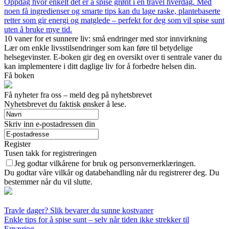
Oppdag hvor enkelt det er å spise grønt i en travel hverdag. Med
noen få ingredienser og smarte tips kan du lage raske, plantebaserte
retter som gir energi og matglede – perfekt for deg som vil spise sunt
uten å bruke mye tid.
10 vaner for et sunnere liv: små endringer med stor innvirkning
Lær om enkle livsstilsendringer som kan føre til betydelige
helsegevinster. E-boken gir deg en oversikt over ti sentrale vaner du
kan implementere i ditt daglige liv for å forbedre helsen din.
Få boken
Få nyheter fra oss – meld deg på nyhetsbrevet
Nyhetsbrevet du faktisk ønsker å lese.
Skriv inn e-postadressen din
Register
Tusen takk for registreringen
Jeg godtar vilkårene for bruk og personvernerklæringen.
Du godtar våre vilkår og databehandling når du registrerer deg. Du
bestemmer når du vil slutte.
Travle dager? Slik bevarer du sunne kostvaner
Enkle tips for å spise sunt – selv når tiden ikke strekker til
Ernæring