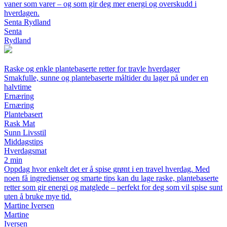
vaner som varer – og som gir deg mer energi og overskudd i
hverdagen.
Senta Rydland
Senta
Rydland
Raske og enkle plantebaserte retter for travle hverdager
Smakfulle, sunne og plantebaserte måltider du lager på under en
halvtime
Ernæring
Ernæring
Plantebasert
Rask Mat
Sunn Livsstil
Middagstips
Hverdagsmat
2 min
Oppdag hvor enkelt det er å spise grønt i en travel hverdag. Med
noen få ingredienser og smarte tips kan du lage raske, plantebaserte
retter som gir energi og matglede – perfekt for deg som vil spise sunt
uten å bruke mye tid.
Martine Iversen
Martine
Iversen