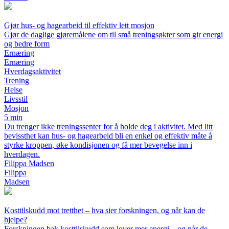
Gjør hus- og hagearbeid til effektiv lett mosjon
Gjør de daglige gjøremålene om til små treningsøkter som gir energi
og bedre form
Ernæring
Ernæring
Hverdagsaktivitet
Trening
Helse
Livsstil
Mosjon
5 min
Du trenger ikke treningssenter for å holde deg i aktivitet. Med litt
bevissthet kan hus- og hagearbeid bli en enkel og effektiv måte å
styrke kroppen, øke kondisjonen og få mer bevegelse inn i
hverdagen.
Filippa Madsen
Filippa
Madsen
Kosttilskudd mot tretthet – hva sier forskningen, og når kan de
hjelpe?
Forskningen bak kosttilskudd som lover mer energi – og når de