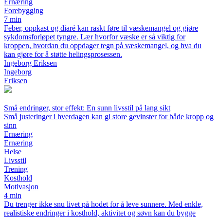
Ernæring
Forebygging
7 min
Feber, oppkast og diaré kan raskt føre til væskemangel og gjøre
sykdomsforløpet tyngre. Lær hvorfor væske er så viktig for
kroppen, hvordan du oppdager tegn på væskemangel, og hva du
kan gjøre for å støtte helingsprosessen.
Ingeborg Eriksen
Ingeborg
Eriksen
Små endringer, stor effekt: En sunn livsstil på lang sikt
Små justeringer i hverdagen kan gi store gevinster for både kropp og
sinn
Ernæring
Ernæring
Helse
Livsstil
Trening
Kosthold
Motivasjon
4 min
Du trenger ikke snu livet på hodet for å leve sunnere. Med enkle,
realistiske endringer i kosthold, aktivitet og søvn kan du bygge