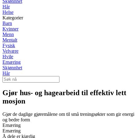
Skjønnhet
Hår
Helse
Kategorier
Barn
Kvinner
Menn
Mentalt
Fysisk
Velvære
Hvile
Ernæring
Skjønnhet
Hår
Gjør hus- og hagearbeid til effektiv lett
mosjon
Gjør de daglige gjøremålene om til små treningsøkter som gir energi
og bedre form
Ernæring
Ernæring
Å dele er kjærlig