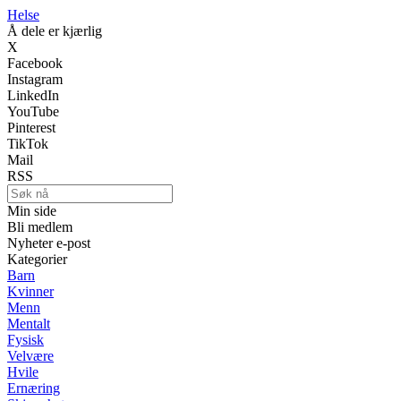
Helse
Å dele er kjærlig
X
Facebook
Instagram
LinkedIn
YouTube
Pinterest
TikTok
Mail
RSS
Min side
Bli medlem
Nyheter e-post
Kategorier
Barn
Kvinner
Menn
Mentalt
Fysisk
Velvære
Hvile
Ernæring