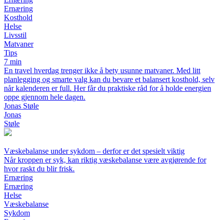
Ernæring
Kosthold
Helse
Livsstil
Matvaner
Tips
7 min
En travel hverdag trenger ikke å bety usunne matvaner. Med litt
planlegging og smarte valg kan du bevare et balansert kosthold, selv
når kalenderen er full. Her får du praktiske råd for å holde energien
oppe gjennom hele dagen.
Jonas Støle
Jonas
Støle
Væskebalanse under sykdom – derfor er det spesielt viktig
Når kroppen er syk, kan riktig væskebalanse være avgjørende for
hvor raskt du blir frisk.
Ernæring
Ernæring
Helse
Væskebalanse
Sykdom