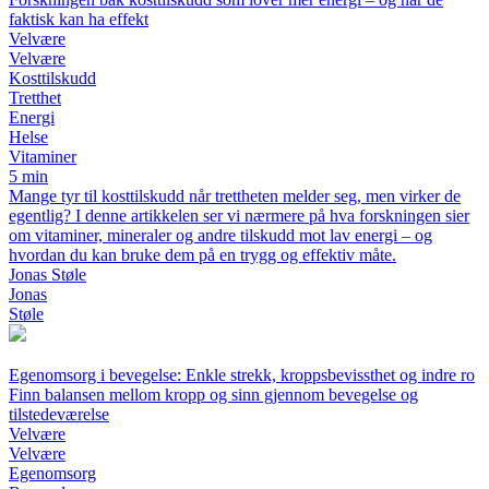
faktisk kan ha effekt
Velvære
Velvære
Kosttilskudd
Tretthet
Energi
Helse
Vitaminer
5 min
Mange tyr til kosttilskudd når trettheten melder seg, men virker de
egentlig? I denne artikkelen ser vi nærmere på hva forskningen sier
om vitaminer, mineraler og andre tilskudd mot lav energi – og
hvordan du kan bruke dem på en trygg og effektiv måte.
Jonas Støle
Jonas
Støle
Egenomsorg i bevegelse: Enkle strekk, kroppsbevissthet og indre ro
Finn balansen mellom kropp og sinn gjennom bevegelse og
tilstedeværelse
Velvære
Velvære
Egenomsorg